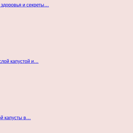
 здоровья и секреты…
слой капустой и…
ой капусты в…