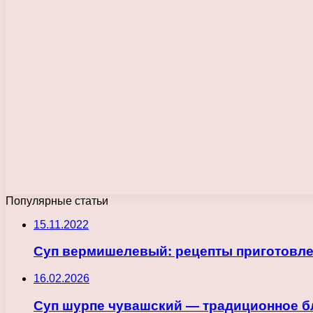
Популярные статьи
15.11.2022
Суп вермишелевый: рецепты приготовле
16.02.2026
Суп шурпе чувашский — традиционное б