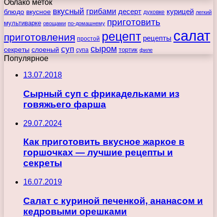
Облако меток
вкусный
грибами
курицей
десерт
блюдо
вкусное
духовке
легкий
приготовить
мультиварке
овощами
по-домашнему
салат
рецепт
приготовления
рецепты
простой
сыром
суп
секреты
слоеный
тортик
супа
филе
Популярное
13.07.2018
Сырный суп с фрикадельками из
говяжьего фарша
29.07.2024
Как приготовить вкусное жаркое в
горшочках — лучшие рецепты и
секреты
16.07.2019
Салат с куриной печенкой, ананасом и
кедровыми орешками