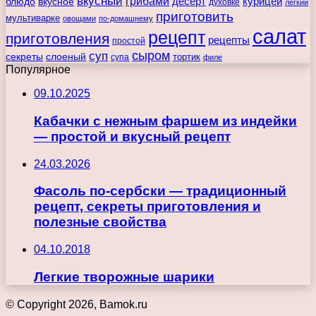
вкусный
грибами
курицей
десерт
блюдо
вкусное
духовке
легкий
приготовить
мультиварке
овощами
по-домашнему
салат
рецепт
приготовления
рецепты
простой
сыром
суп
секреты
слоеный
тортик
супа
филе
Популярное
09.10.2025
Кабачки с нежным фаршем из индейки
— простой и вкусный рецепт
24.03.2026
Фасоль по-сербски — традиционный
рецепт, секреты приготовления и
полезные свойства
04.10.2018
Легкие творожные шарики
© Copyright 2026, Bamok.ru