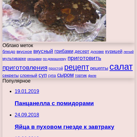
Облако меток
вкусный
грибами
курицей
десерт
блюдо
вкусное
духовке
легкий
приготовить
мультиварке
овощами
по-домашнему
салат
рецепт
приготовления
рецепты
простой
сыром
суп
секреты
слоеный
тортик
супа
филе
Популярное
19.01.2019
Панцанелла с помидорами
24.09.2018
Яйца в пуховом гнезде к завтраку