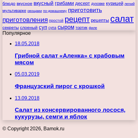
вкусный
грибами
курицей
десерт
блюдо
вкусное
духовке
легкий
приготовить
мультиварке
овощами
по-домашнему
салат
рецепт
приготовления
рецепты
простой
сыром
суп
секреты
слоеный
тортик
супа
филе
Популярное
18.05.2018
Грибной салат «Аленка» с крабовым
мясом
05.03.2019
Французский пирог с крошкой
13.09.2018
Салат из консервированного лосося,
кукурузы, семги и яблок
© Copyright 2026, Bamok.ru