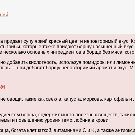
аний
а придает супу яркий красный цвет и неповторимый вкус. К
ать грибы, которые также придают борщу насыщенный вкус и
е несколько основных ингредиентов в борще без мяса, кот
но добавить кислотность, используя помидоры или лимонны
лень — они добавят борщу неповторимый аромат и вкус. Мож
ья
 овощи, такие как свекла, капуста, морковь, картофель и 
иентом борща, содержит много полезных веществ, таких ка
темы и повышению уровня гемоглобина в крови.
рща, богата клетчаткой, витаминами C и K, а также антио