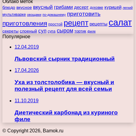
Облако меток
вкусный
грибами
курицей
десерт
блюдо
вкусное
духовке
легкий
приготовить
мультиварке
овощами
по-домашнему
салат
рецепт
приготовления
рецепты
простой
сыром
суп
секреты
слоеный
тортик
супа
филе
Популярное
12.04.2019
Львовский сырник традиционный
17.04.2026
Уха из толстолобика — вкусный и
полезный рецепт для всей семьи
11.10.2019
Диетический карбонад из куриного
филе
© Copyright 2026, Bamok.ru