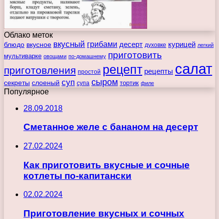
Облако меток
вкусный
грибами
курицей
десерт
блюдо
вкусное
духовке
легкий
приготовить
мультиварке
овощами
по-домашнему
салат
рецепт
приготовления
рецепты
простой
сыром
суп
секреты
слоеный
тортик
супа
филе
Популярное
28.09.2018
Сметанное желе с бананом на десерт
27.02.2024
Как приготовить вкусные и сочные
котлеты по-капитански
02.02.2024
Приготовление вкусных и сочных