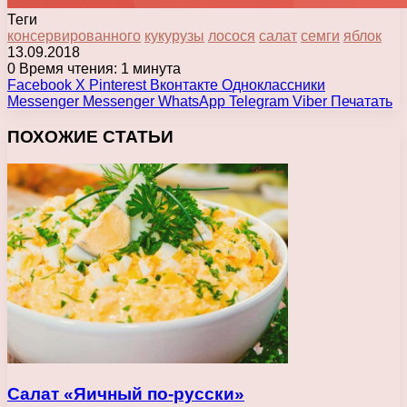
Теги
консервированного
кукурузы
лосося
салат
семги
яблок
13.09.2018
0
Время чтения: 1 минута
Facebook
X
Pinterest
Вконтакте
Одноклассники
Messenger
Messenger
WhatsApp
Telegram
Viber
Печатать
ПОХОЖИЕ СТАТЬИ
Салат «Яичный по-русски»