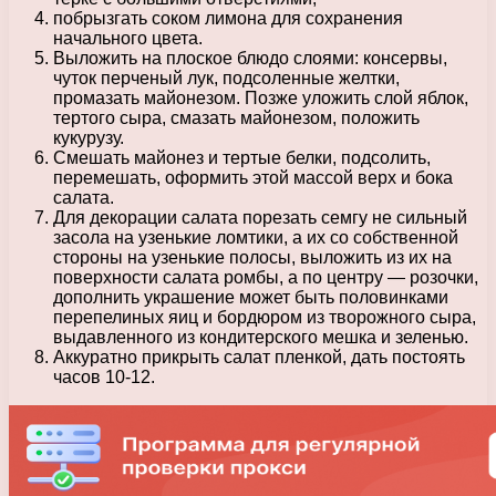
побрызгать соком лимона для сохранения
начального цвета.
Выложить на плоское блюдо слоями: консервы,
чуток перченый лук, подсоленные желтки,
промазать майонезом. Позже уложить слой яблок,
тертого сыра, смазать майонезом, положить
кукурузу.
Смешать майонез и тертые белки, подсолить,
перемешать, оформить этой массой верх и бока
салата.
Для декорации салата порезать семгу не сильный
засола на узенькие ломтики, а их со собственной
стороны на узенькие полосы, выложить из их на
поверхности салата ромбы, а по центру — розочки,
дополнить украшение может быть половинками
перепелиных яиц и бордюром из творожного сыра,
выдавленного из кондитерского мешка и зеленью.
Аккуратно прикрыть салат пленкой, дать постоять
часов 10-12.