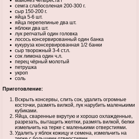
майонез четыреста г
семга слабосоленая 200-300 г.
сыр 150-200 г.
яйца 5-6 шт.
яйца перепелиные два шт.
яблоки два шт.
лук репчатый один головка
лосось консервированный один банка
кукуруза консервированная 1/2 банки
сыр творожный 3-4 ст.л.
сок лимона один ч.л.
перец чёрный молотый
петрушка
укроп
соль
Приготовление:
Вскрыть консервы, слить сок, удалить огромные
косточки, размять вилкой, лук нарубить маленькими
кубиками.
Яйца, сваренные вкрутую и хорошо охлажденные,
разрезать, вытащить желтки, размять вилкой, белки
измельчить на терке с маленькими отверстиями.
Удалить у яблок кожицу и семена, измельчить на
терке с большими отверстиями,