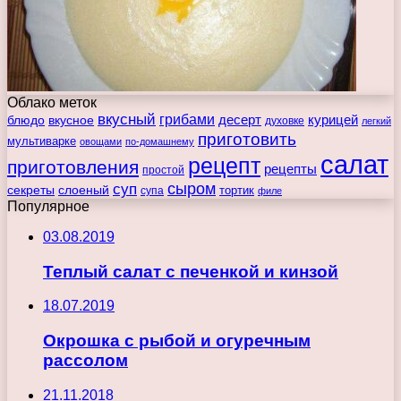
Облако меток
вкусный
грибами
курицей
десерт
блюдо
вкусное
духовке
легкий
приготовить
мультиварке
овощами
по-домашнему
салат
рецепт
приготовления
рецепты
простой
сыром
суп
секреты
слоеный
тортик
супа
филе
Популярное
03.08.2019
Теплый салат с печенкой и кинзой
18.07.2019
Окрошка с рыбой и огуречным
рассолом
21.11.2018