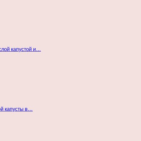
слой капустой и…
ой капусты в…