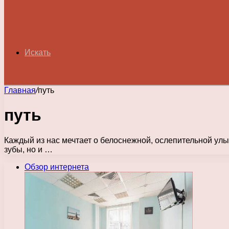
Искать
Главная
/
путь
путь
Каждый из нас мечтает о белоснежной, ослепительной улыб
зубы, но и …
Обзор интернета