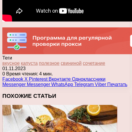
Теги
вкусное
капуста
полезное
свининой
сочетание
01.11.2023
0
Время чтения: 4 мин.
Facebook
X
Pinterest
Вконтакте
Одноклассники
Messenger
Messenger
WhatsApp
Telegram
Viber
Печатать
ПОХОЖИЕ СТАТЬИ