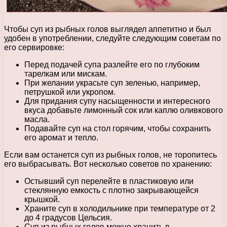
Чтобы суп из рыбных голов выглядел аппетитно и был
удобен в употреблении, следуйте следующим советам по
его сервировке:
Перед подачей супа разлейте его по глубоким
тарелкам или мискам.
При желании украсьте суп зеленью, например,
петрушкой или укропом.
Для придания супу насыщенности и интересного
вкуса добавьте лимонный сок или каплю оливкового
масла.
Подавайте суп на стол горячим, чтобы сохранить
его аромат и тепло.
Если вам останется суп из рыбных голов, не торопитесь
его выбрасывать. Вот несколько советов по хранению:
Остывший суп перелейте в пластиковую или
стеклянную емкость с плотно закрывающейся
крышкой.
Храните суп в холодильнике при температуре от 2
до 4 градусов Цельсия.
Суп из рыбных голов можно хранить в