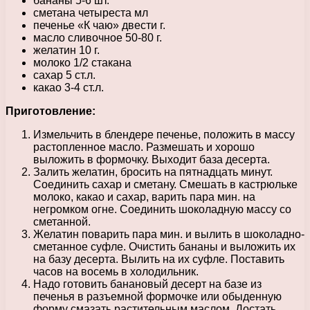
бананы 5-6 шт.
сметана четыреста мл
печенье «К чаю» двести г.
масло сливочное 50-80 г.
желатин 10 г.
молоко 1/2 стакана
сахар 5 ст.л.
какао 3-4 ст.л.
Приготовление:
Измельчить в блендере печенье, положить в массу
растопленное масло. Размешать и хорошо
выложить в формочку. Выходит база десерта.
Залить желатин, бросить на пятнадцать минут.
Соединить сахар и сметану. Смешать в кастрюльке
молоко, какао и сахар, варить пара мин. на
негромком огне. Соединить шоколадную массу со
сметанной.
Желатин поварить пара мин. и вылить в шоколадно-
сметанное суфле. Очистить бананы и выложить их
на базу десерта. Вылить на их суфле. Поставить
часов на восемь в холодильник.
Надо готовить банановый десерт на базе из
печенья в разъемной формочке или обыденную
форму смазать растительным маслом. Достать