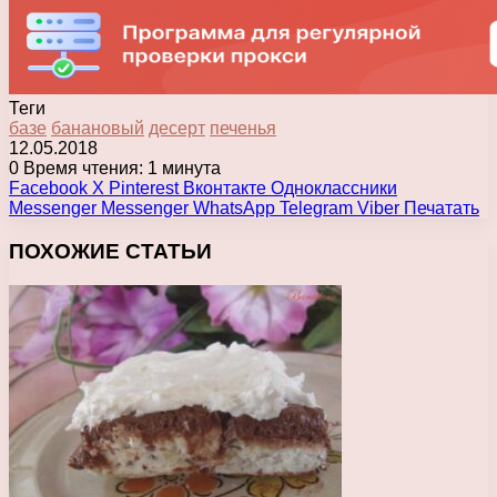
Теги
базе
банановый
десерт
печенья
12.05.2018
0
Время чтения: 1 минута
Facebook
X
Pinterest
Вконтакте
Одноклассники
Messenger
Messenger
WhatsApp
Telegram
Viber
Печатать
ПОХОЖИЕ СТАТЬИ