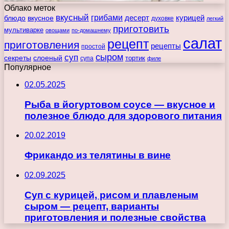
Облако меток
вкусный
грибами
курицей
десерт
блюдо
вкусное
духовке
легкий
приготовить
мультиварке
овощами
по-домашнему
салат
рецепт
приготовления
рецепты
простой
сыром
суп
секреты
слоеный
тортик
супа
филе
Популярное
02.05.2025
Рыба в йогуртовом соусе — вкусное и
полезное блюдо для здорового питания
20.02.2019
Фрикандо из телятины в вине
02.09.2025
Суп с курицей, рисом и плавленым
сыром — рецепт, варианты
приготовления и полезные свойства