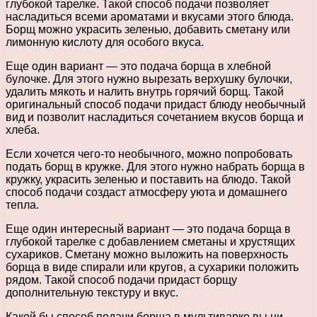
глубокой тарелке. Такой способ подачи позволяет
насладиться всеми ароматами и вкусами этого блюда.
Борщ можно украсить зеленью, добавить сметану или
лимонную кислоту для особого вкуса.
Еще один вариант — это подача борща в хлебной
булочке. Для этого нужно вырезать верхушку булочки,
удалить мякоть и налить внутрь горячий борщ. Такой
оригинальный способ подачи придаст блюду необычный
вид и позволит насладиться сочетанием вкусов борща и
хлеба.
Если хочется чего-то необычного, можно попробовать
подать борщ в кружке. Для этого нужно набрать борща в
кружку, украсить зеленью и поставить на блюдо. Такой
способ подачи создаст атмосферу уюта и домашнего
тепла.
Еще один интересный вариант — это подача борща в
глубокой тарелке с добавлением сметаны и хрустящих
сухариков. Сметану можно выложить на поверхность
борща в виде спирали или кругов, а сухарики положить
рядом. Такой способ подачи придаст борщу
дополнительную текстуру и вкус.
Какой бы способ подачи борща в мультиварке вы ни