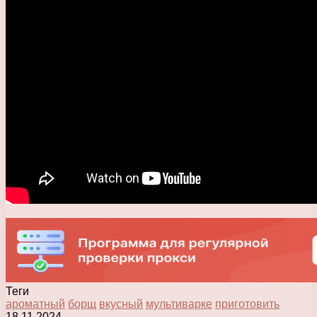
Теги
ароматный
борщ
вкусный
мультиварке
приготовить
18.11.2024