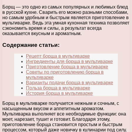
Борщ — это одно из самых популярных и любимых блюд
в русской кухне. Сварить его можно разными способами,
но самым удобным и быстрым является приготовление в
мультиварке. Ведь эта умная кухонная техника позволяет
сэкономить время и силы, а результат всегда
оказывается вкусным и ароматным.
Содержание статьи:
Рецепт борща в мультиварке
Ингредиенты для борща в мультиварке
Приготовление борща в мультиварке
Советы по приготовлению борща в
мультиварке
Варианты подачи борща в мультиварке
Польза борща в мультиварке
История борща в мультиварке
Борщ в мультиварке получается нежным и сочным, с
насыщенным вкусом и аппетитным ароматом.
Мультиварка выполняет все необходимые функции: она
моет, нарезает, тушит и готовит. Благодаря этому,
приготовление борща становится простым и быстрым
процессом, который даже новичку в кулинарии под силу.