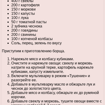
400 г свеклы
200 г картофеля
150 г моркови
150 г капусты
100 г лука
50 г томатной пасты
2 зубчика чеснока
200 г говядины
200 г свинины
100 г копченой колбасы
Соль, перец, зелень по вкусу
Приступим к приготовлению борща.
Нарежьте мясо и колбасу кубиками.
Очистите и нарежьте овощи: свеклу и морковь
натрите на крупной терке, картофель нарежьте
кубиками, капусту измельчите.
Включите мультиварку в режим «Тушение» и
разогрейте ее.
Добавьте в мультиварку масло и обжарьте лук и
чеснок до золотистого цвета.
Добавьте мясо и колбасу, обжарьте их до румяной
корочки.
Добавьте свеклу и морковь, тушите овощи вместе с