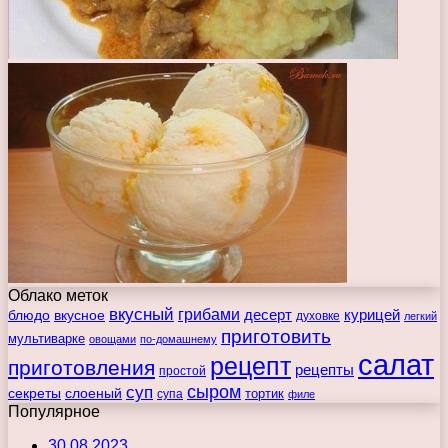
Облако меток
вкусный
грибами
курицей
десерт
блюдо
вкусное
духовке
легкий
приготовить
мультиварке
овощами
по-домашнему
салат
рецепт
приготовления
рецепты
простой
сыром
суп
секреты
слоеный
тортик
супа
филе
Популярное
30.08.2023