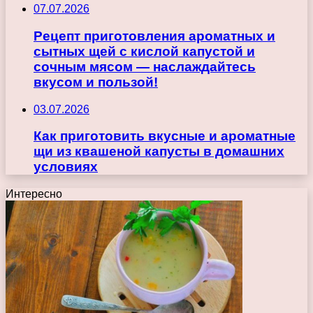
07.07.2026
Рецепт приготовления ароматных и
сытных щей с кислой капустой и
сочным мясом — наслаждайтесь
вкусом и пользой!
03.07.2026
Как приготовить вкусные и ароматные
щи из квашеной капусты в домашних
условиях
Интересно