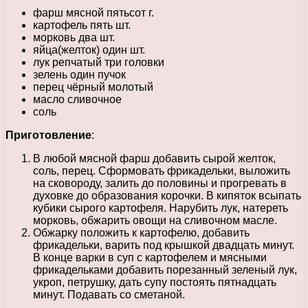
фарш мясной пятьсот г.
картофель пять шт.
морковь два шт.
яйца(желток) один шт.
лук репчатый три головки
зелень один пучок
перец чёрный молотый
масло сливочное
соль
Приготовление
:
В любой мясной фарш добавить сырой желток,
соль, перец. Сформовать фрикадельки, выложить
на сковороду, залить до половины и прогревать в
духовке до образования корочки. В кипяток всыпать
кубики сырого картофеля. Нарубить лук, натереть
морковь, обжарить овощи на сливочном масле.
Обжарку положить к картофелю, добавить
фрикадельки, варить под крышкой двадцать минут.
В конце варки в суп с картофелем и мясными
фрикадельками добавить порезанный зеленый лук,
укроп, петрушку, дать супу постоять пятнадцать
минут. Подавать со сметаной.