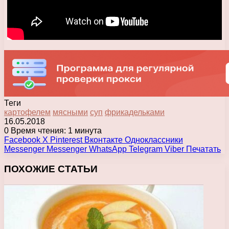
Теги
картофелем
мясными
суп
фрикадельками
16.05.2018
0
Время чтения: 1 минута
Facebook
X
Pinterest
Вконтакте
Одноклассники
Messenger
Messenger
WhatsApp
Telegram
Viber
Печатать
ПОХОЖИЕ СТАТЬИ