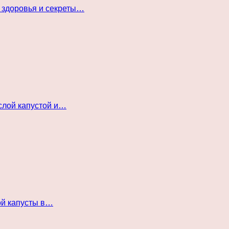
 здоровья и секреты…
слой капустой и…
ой капусты в…