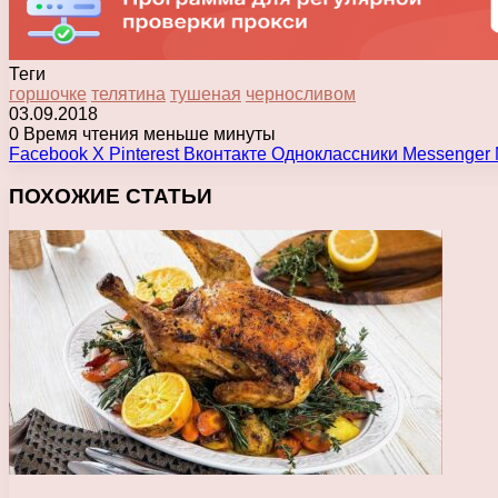
Теги
горшочке
телятина
тушеная
черносливом
03.09.2018
0
Время чтения меньше минуты
Facebook
X
Pinterest
Вконтакте
Одноклассники
Messenger
ПОХОЖИЕ СТАТЬИ