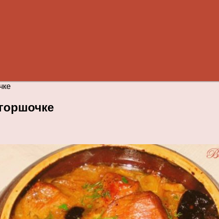
чке
 горшочке