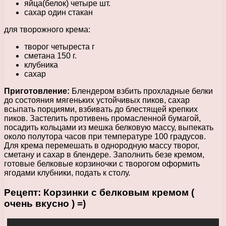
яйца(белок) четыре шт.
сахар один стакан
для творожного крема:
творог четыреста г
сметана 150 г.
клубника
сахар
Приготовление:
Блендером взбить прохладные белки
до состояния мягеньких устойчивых пиков, сахар
всыпать порциями, взбивать до блестящей крепких
пиков. Застелить противень промасленной бумагой,
посадить кольцами из мешка белковую массу, выпекать
около полутора часов при температуре 100 градусов.
Для крема перемешать в однородную массу творог,
сметану и сахар в блендере. Заполнить безе кремом,
готовые белковые корзиночки с творогом оформить
ягодами клубники, подать к столу.
Рецепт: Корзинки с белковым кремом (
очень вкусно ) =)