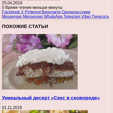
25.04.2019
0
Время чтения меньше минуты
Facebook
X
Pinterest
Вконтакте
Одноклассники
Messenger
Messenger
WhatsApp
Telegram
Viber
Печатать
ПОХОЖИЕ СТАТЬИ
Уникальный десерт «Секс в сковороде»
01.11.2019