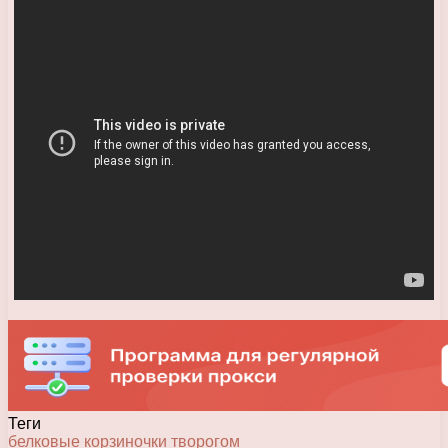
Теги
белковые
корзиночки
творогом