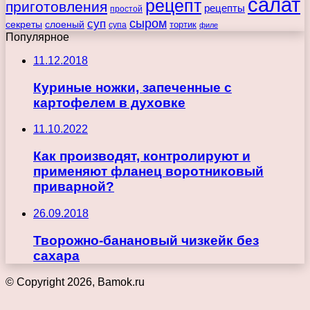
салат
рецепт
приготовления
рецепты
простой
сыром
суп
секреты
слоеный
тортик
супа
филе
Популярное
11.12.2018
Куриные ножки, запеченные с
картофелем в духовке
11.10.2022
Как производят, контролируют и
применяют фланец воротниковый
приварной?
26.09.2018
Творожно-банановый чизкейк без
сахара
© Copyright 2026, Bamok.ru