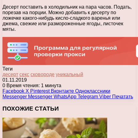
Десерт поставить в холодильник на пара часов. Подать,
порезав на порции. Можно добавить к десерту по
ложечке какого-нибудь кисло-сладкого варенья или
джема, свежие или размороженные ягоды, листочек
мяты.
Теги
десерт
секс
сковороде
уникальный
01.11.2019
0
Время чтения: 1 минута
Facebook
X
Pinterest
Вконтакте
Одноклассники
Messenger
Messenger
WhatsApp
Telegram
Viber
Печатать
ПОХОЖИЕ СТАТЬИ