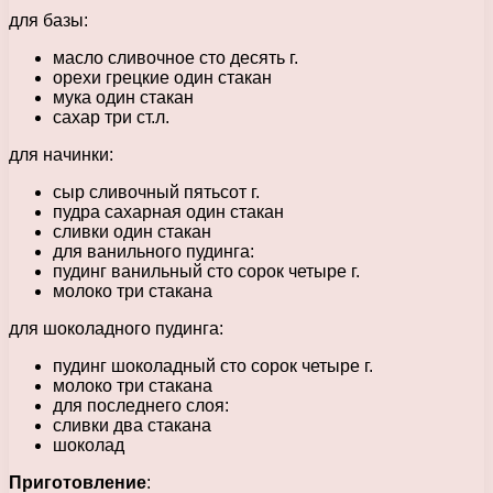
для базы:
масло сливочное сто десять г.
орехи грецкие один стакан
мука один стакан
сахар три ст.л.
для начинки:
сыр сливочный пятьсот г.
пудра сахарная один стакан
сливки один стакан
для ванильного пудинга:
пудинг ванильный сто сорок четыре г.
молоко три стакана
для шоколадного пудинга:
пудинг шоколадный сто сорок четыре г.
молоко три стакана
для последнего слоя:
сливки два стакана
шоколад
Приготовление
: