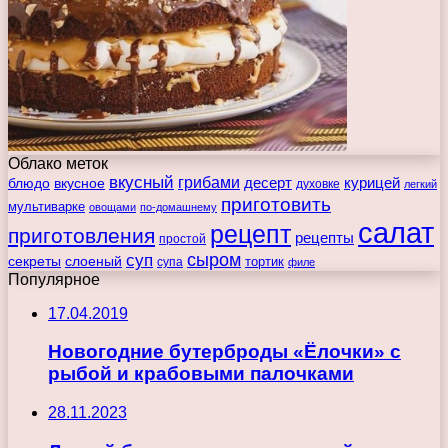
Облако меток
вкусный
грибами
курицей
десерт
блюдо
вкусное
духовке
легкий
приготовить
мультиварке
овощами
по-домашнему
салат
рецепт
приготовления
рецепты
простой
сыром
суп
секреты
слоеный
тортик
супа
филе
Популярное
17.04.2019
Новогодние бутерброды «Ёлочки» с
рыбой и крабовыми палочками
28.11.2023