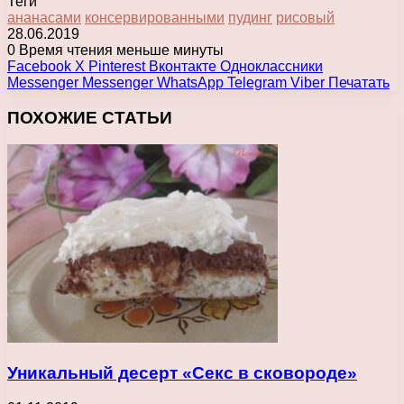
Теги
ананасами
консервированными
пудинг
рисовый
28.06.2019
0
Время чтения меньше минуты
Facebook
X
Pinterest
Вконтакте
Одноклассники
Messenger
Messenger
WhatsApp
Telegram
Viber
Печатать
ПОХОЖИЕ СТАТЬИ
Уникальный десерт «Секс в сковороде»