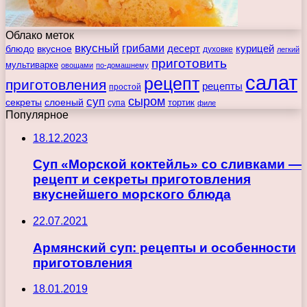
Облако меток
вкусный
грибами
курицей
десерт
блюдо
вкусное
духовке
легкий
приготовить
мультиварке
овощами
по-домашнему
салат
рецепт
приготовления
рецепты
простой
сыром
суп
секреты
слоеный
тортик
супа
филе
Популярное
18.12.2023
Суп «Морской коктейль» со сливками —
рецепт и секреты приготовления
вкуснейшего морского блюда
22.07.2021
Армянский суп: рецепты и особенности
приготовления
18.01.2019