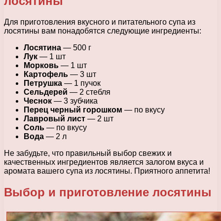
лосятины
Для приготовления вкусного и питательного супа из
лосятины вам понадобятся следующие ингредиенты:
Лосятина
— 500 г
Лук
— 1 шт
Морковь
— 1 шт
Картофель
— 3 шт
Петрушка
— 1 пучок
Сельдерей
— 2 стебля
Чеснок
— 3 зубчика
Перец черный горошком
— по вкусу
Лавровый лист
— 2 шт
Соль
— по вкусу
Вода
— 2 л
Не забудьте, что правильный выбор свежих и
качественных ингредиентов является залогом вкуса и
аромата вашего супа из лосятины. Приятного аппетита!
Выбор и приготовление лосятины