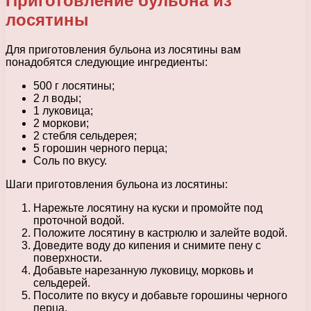
Приготовление бульона из
лосятины
Для приготовления бульона из лосятины вам
понадобятся следующие ингредиенты:
500 г лосятины;
2 л воды;
1 луковица;
2 моркови;
2 стебля сельдерея;
5 горошин черного перца;
Соль по вкусу.
Шаги приготовления бульона из лосятины:
Нарежьте лосятину на куски и промойте под
проточной водой.
Положите лосятину в кастрюлю и залейте водой.
Доведите воду до кипения и снимите пену с
поверхности.
Добавьте нарезанную луковицу, морковь и
сельдерей.
Посолите по вкусу и добавьте горошины черного
перца.