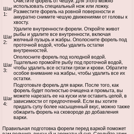
Очистите форель от чешуи. Для этого можно
использовать специальный нож или ложку.
Шаг
Разместите форель на ровной поверхности и
1:
аккуратно снимите чешую движениями от головы к
хвосту.
Удалите внутренности форели. Откройте живот
рыбы и удалите все внутренности, включая
Шаг
желчный пузырь и жабры. Ополосните форель под
2:
проточной водой, чтобы удалить остатки
внутренностей.
Ополосните форель под холодной водой.
Тщательно промойте рыбу под проточной водой,
Шаг
чтобы удалить все остатки грязи и крови. Обратите
3:
особое внимание на жабры, чтобы удалить все их
остатки.
Подготовьте форель для варки. После того, как
форель будет полностью очищена и промыта, вы
можете нарезать ее на куски или оставить целой, в
Шаг
зависимости от предпочтений. Если вы хотите
4:
придать супу более насыщенный вкус, можно также
обжарить форель на сковороде до добавления
варки.
Правильная подготовка форели перед варкой поможет
вам получить вкусный и ароматный суп. Следуйте этим