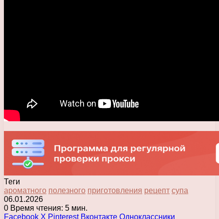
Теги
ароматного
полезного
приготовления
рецепт
супа
06.01.2026
0
Время чтения: 5 мин.
Facebook
X
Pinterest
Вконтакте
Одноклассники