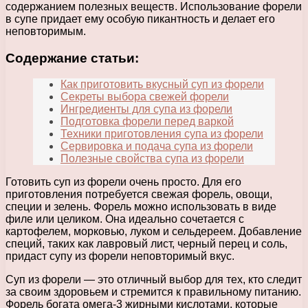
содержанием полезных веществ. Использование форели
в супе придает ему особую пикантность и делает его
неповторимым.
Содержание статьи:
Как приготовить вкусный суп из форели
Секреты выбора свежей форели
Ингредиенты для супа из форели
Подготовка форели перед варкой
Техники приготовления супа из форели
Сервировка и подача супа из форели
Полезные свойства супа из форели
Готовить суп из форели очень просто. Для его
приготовления потребуется свежая форель, овощи,
специи и зелень. Форель можно использовать в виде
филе или целиком. Она идеально сочетается с
картофелем, морковью, луком и сельдереем. Добавление
специй, таких как лавровый лист, черный перец и соль,
придаст супу из форели неповторимый вкус.
Суп из форели — это отличный выбор для тех, кто следит
за своим здоровьем и стремится к правильному питанию.
Форель богата омега-3 жирными кислотами, которые