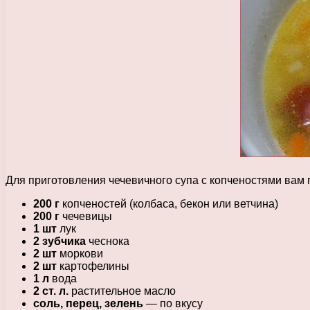
Для приготовления чечевичного супа с копченостями вам
200 г
копченостей (колбаса, бекон или ветчина)
200 г
чечевицы
1 шт
лук
2 зубчика
чеснока
2 шт
моркови
2 шт
картофелины
1 л
вода
2 ст. л.
растительное масло
соль, перец, зелень
— по вкусу