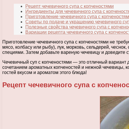
Рецепт чечевичного супа с копченостями
Ингредиенты для чечевичного супа с копченос
Приготовление чечевичного супа с копченостя
Советы по подаче и украшению чечевичного су
Полезные свойства чечевичного супа с копчен
Вариации рецепта чечевичного супа с копчено
Приготовление чечевичного супа с копченостями не требу
мясо, колбасу или рыбу), лук, морковь, сельдерей, чеснок
специями. Затем добавьте вареную чечевицу и доведите с
Чечевичный суп с копченостями — это отличный вариант дл
сочетанием ароматных копченостей и нежной чечевицы, ко
гостей вкусом и ароматом этого блюда!
Рецепт чечевичного супа с копчено