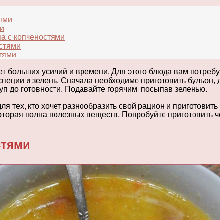
тями
ми
па с копченостями
остями
стями
ет больших усилий и времени. Для этого блюда вам потреб
, специи и зелень. Сначала необходимо приготовить бульон,
уп до готовности. Подавайте горячим, посыпав зеленью.
я тех, кто хочет разнообразить свой рацион и приготовить 
торая полна полезных веществ. Попробуйте приготовить че
стями