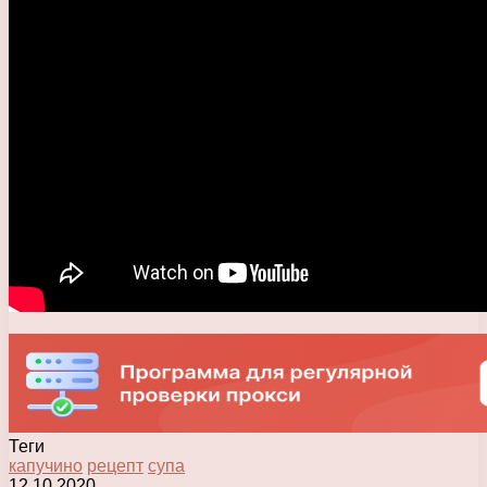
Теги
капучино
рецепт
супа
12.10.2020