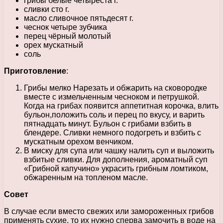
грибы белые четыреста г.
сливки сто г.
масло сливочное пятьдесят г.
чеснок четыре зубчика
перец чёрный молотый
орех мускатный
соль
Приготовление
:
Грибы мелко Нарезать и обжарить на сковородке
вместе с измельченным чесноком и петрушкой.
Когда на грибах появится аппетитная корочка, влить
бульон,положить соль и перец по вкусу, и варить
пятнадцать минут. Бульон с грибами взбить в
блендере. Сливки немного подогреть и взбить с
мускатным орехом венчиком.
В миску для супа или чашку налить суп и выложить
взбитые сливки. Для дополнения, ароматный суп
«Грибной капучино» украсить грибным ломтиком,
обжаренным на топленом масле.
Совет
В случае если вместо свежих или замороженных грибов
применять сухие, то их нужно сперва замочить в воде на