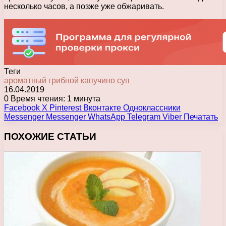
несколько часов, а позже уже обжаривать.
Теги
ароматный
грибной
капучино
суп
16.04.2019
0
Время чтения: 1 минута
Facebook
X
Pinterest
Вконтакте
Одноклассники
Messenger
Messenger
WhatsApp
Telegram
Viber
Печатать
ПОХОЖИЕ СТАТЬИ