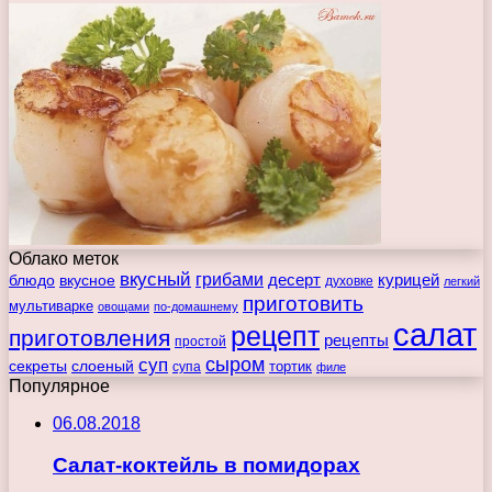
Облако меток
вкусный
грибами
курицей
десерт
блюдо
вкусное
духовке
легкий
приготовить
мультиварке
овощами
по-домашнему
салат
рецепт
приготовления
рецепты
простой
сыром
суп
секреты
слоеный
тортик
супа
филе
Популярное
06.08.2018
Салат-коктейль в помидорах