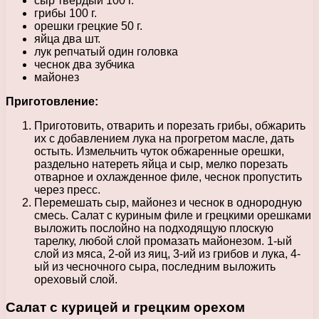
сыр твёрдый 100 г.
грибы 100 г.
орешки грецкие 50 г.
яйца два шт.
лук репчатый один головка
чеснок два зубчика
майонез
Приготовление:
Приготовить, отварить и порезать грибы, обжарить
их с добавлением лука на прогретом масле, дать
остыть. Измельчить чуток обжаренные орешки,
раздельно натереть яйца и сыр, мелко порезать
отварное и охлажденное филе, чеснок пропустить
через пресс.
Перемешать сыр, майонез и чеснок в однородную
смесь. Салат с куриным филе и грецкими орешками
выложить послойно на подходящую плоскую
тарелку, любой слой промазать майонезом. 1-ый
слой из мяса, 2-ой из яиц, 3-ий из грибов и лука, 4-
ый из чесночного сыра, последним выложить
ореховый слой.
Салат с курицей и грецким орехом