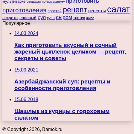
приготовить
мультиварке
овощами
по-домашнему
салат
рецепт
приготовления
рецепты
простой
сыром
суп
секреты
слоеный
тортик
супа
филе
Популярное
14.03.2024
Как приготовить вкусный и сочный
жареный цыпленок целиком — рецепт,
секреты и советы
15.09.2021
Азербайджанский суп: рецепты и
особенности приготовления
15.06.2018
Шашлык из курицы с гороховым
салатом
© Copyright 2026, Bamok.ru