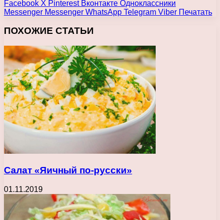
Facebook
X
Pinterest
Вконтакте
Одноклассники
Messenger
Messenger
WhatsApp
Telegram
Viber
Печатать
ПОХОЖИЕ СТАТЬИ
Салат «Яичный по-русски»
01.11.2019