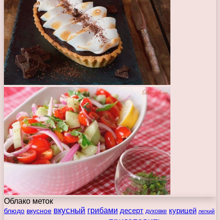
Облако меток
вкусный
грибами
курицей
десерт
блюдо
вкусное
духовке
легкий