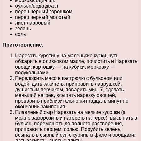
морковь один шт.
бульон/вода два л
перец чёрный горошком
перец чёрный молотый
лист лавровый
зелень
соль
Приготовление
:
Нарезать курятину на маленькие куски, чуть
обжарить в оливковом масле, почистить и Нарезать
овощи: картошку — на кубики, морковку —
полукольцами.
Переложить мясо в кастрюлю с бульоном или
водой, дать закипеть, приправить лаврушкой,
душистым перчиком, поварить мин. 7, сделать
меньший нагрев, всыпать нарезку овощей,
проварить приблизительно пятнадцать минут по
окончании закипания.
Плавленый сыр Нарезать на мелкие кусочки (а
можно заморозить и натереть на терке), высыпать в
бульон, перемешать до полного растворения,
приправить перцем, солью. Порубить зелень,
всыпать в сырный суп с куриным филе и овощами,
дать закипеть, снять с плиты.