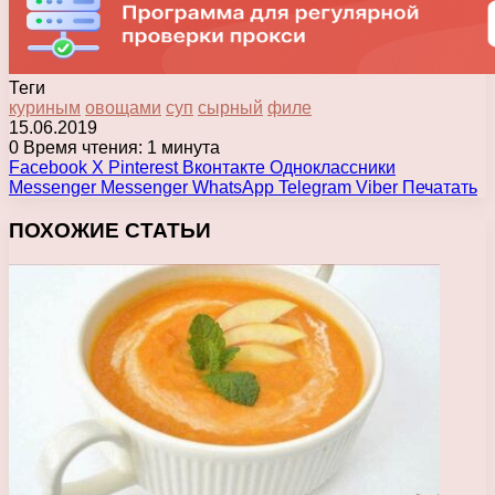
Теги
куриным
овощами
суп
сырный
филе
15.06.2019
0
Время чтения: 1 минута
Facebook
X
Pinterest
Вконтакте
Одноклассники
Messenger
Messenger
WhatsApp
Telegram
Viber
Печатать
ПОХОЖИЕ СТАТЬИ