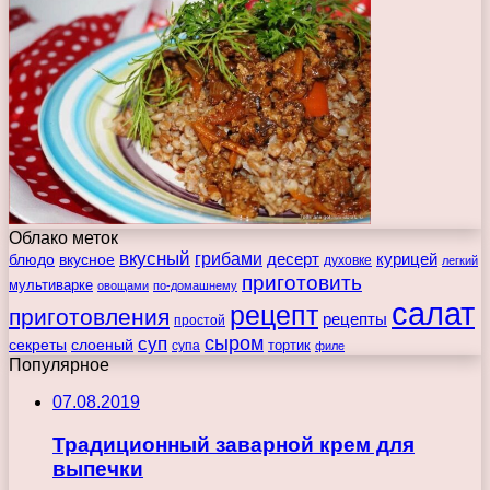
Облако меток
вкусный
грибами
курицей
десерт
блюдо
вкусное
духовке
легкий
приготовить
мультиварке
овощами
по-домашнему
салат
рецепт
приготовления
рецепты
простой
сыром
суп
секреты
слоеный
тортик
супа
филе
Популярное
07.08.2019
Традиционный заварной крем для
выпечки