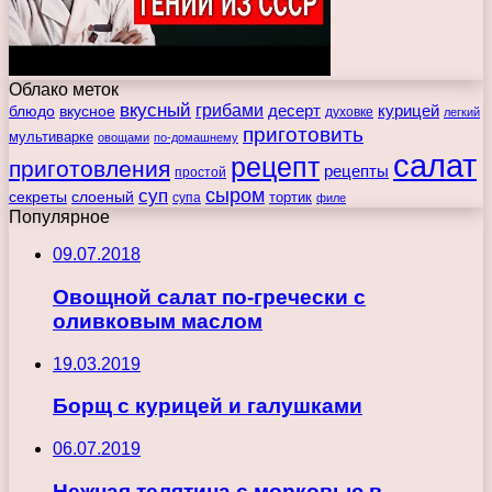
Облако меток
вкусный
грибами
курицей
десерт
блюдо
вкусное
духовке
легкий
приготовить
мультиварке
овощами
по-домашнему
салат
рецепт
приготовления
рецепты
простой
сыром
суп
секреты
слоеный
тортик
супа
филе
Популярное
09.07.2018
Овощной салат по-гречески с
оливковым маслом
19.03.2019
Борщ с курицей и галушками
06.07.2019
Нежная телятина с морковью в