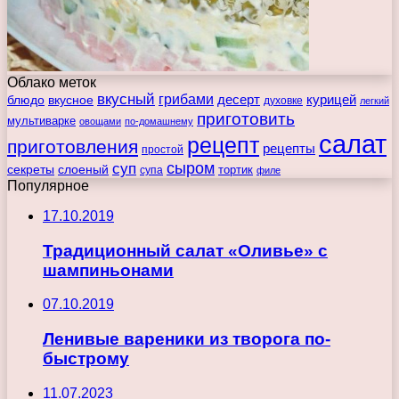
Облако меток
вкусный
грибами
курицей
десерт
блюдо
вкусное
духовке
легкий
приготовить
мультиварке
овощами
по-домашнему
салат
рецепт
приготовления
рецепты
простой
сыром
суп
секреты
слоеный
тортик
супа
филе
Популярное
17.10.2019
Традиционный салат «Оливье» с
шампиньонами
07.10.2019
Ленивые вареники из творога по-
быстрому
11.07.2023