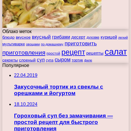
Облако меток
вкусный
грибами
курицей
десерт
блюдо
вкусное
духовке
легкий
приготовить
мультиварке
овощами
по-домашнему
салат
рецепт
приготовления
рецепты
простой
сыром
суп
секреты
слоеный
тортик
супа
филе
Популярное
22.04.2019
Закусочный тортик из свеклы с
орешками и йогуртом
18.10.2024
Гороховый суп без замачивания —
простой рецепт для быстрого
приготовления