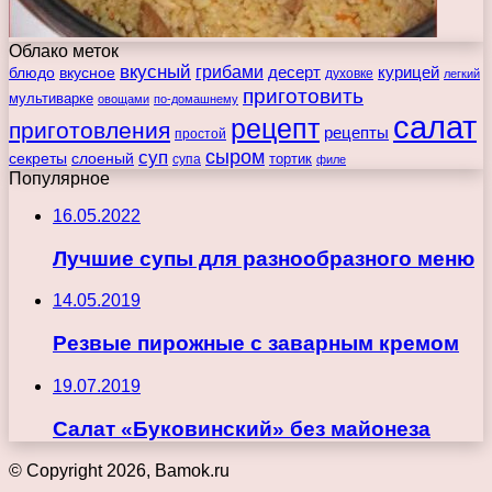
Облако меток
вкусный
грибами
курицей
десерт
блюдо
вкусное
духовке
легкий
приготовить
мультиварке
овощами
по-домашнему
салат
рецепт
приготовления
рецепты
простой
сыром
суп
секреты
слоеный
тортик
супа
филе
Популярное
16.05.2022
Лучшие супы для разнообразного меню
14.05.2019
Резвые пирожные с заварным кремом
19.07.2019
Салат «Буковинский» без майонеза
© Copyright 2026, Bamok.ru