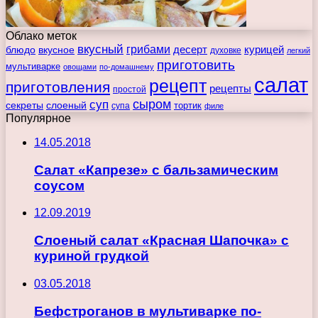
Облако меток
вкусный
грибами
курицей
десерт
блюдо
вкусное
духовке
легкий
приготовить
мультиварке
овощами
по-домашнему
салат
рецепт
приготовления
рецепты
простой
сыром
суп
секреты
слоеный
тортик
супа
филе
Популярное
14.05.2018
Салат «Капрезе» с бальзамическим
соусом
12.09.2019
Слоеный салат «Красная Шапочка» с
куриной грудкой
03.05.2018
Бефстроганов в мультиварке по-