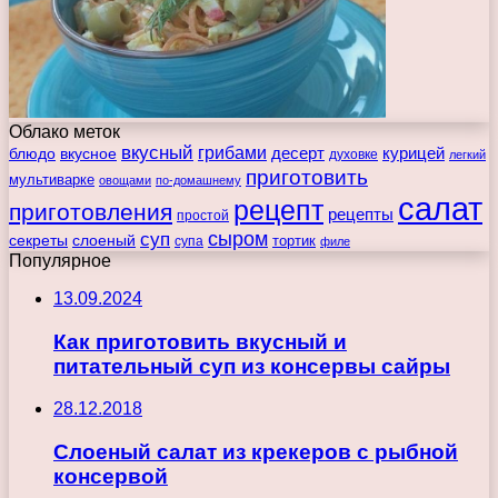
Облако меток
вкусный
грибами
курицей
десерт
блюдо
вкусное
духовке
легкий
приготовить
мультиварке
овощами
по-домашнему
салат
рецепт
приготовления
рецепты
простой
сыром
суп
секреты
слоеный
тортик
супа
филе
Популярное
13.09.2024
Как приготовить вкусный и
питательный суп из консервы сайры
28.12.2018
Слоеный салат из крекеров с рыбной
консервой