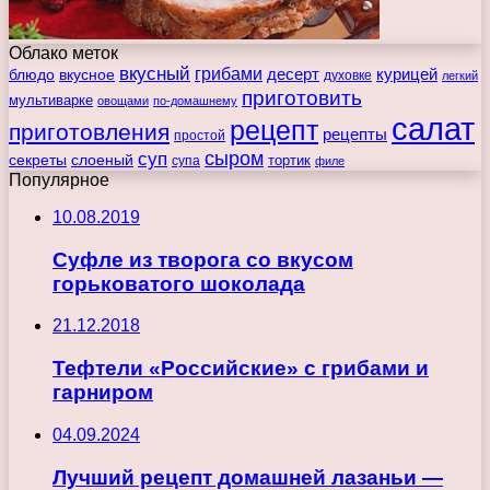
Облако меток
вкусный
грибами
курицей
десерт
блюдо
вкусное
духовке
легкий
приготовить
мультиварке
овощами
по-домашнему
салат
рецепт
приготовления
рецепты
простой
сыром
суп
секреты
слоеный
тортик
супа
филе
Популярное
10.08.2019
Суфле из творога со вкусом
горьковатого шоколада
21.12.2018
Тефтели «Российские» с грибами и
гарниром
04.09.2024
Лучший рецепт домашней лазаньи —