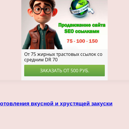
отовления вкусной и хрустящей закуски