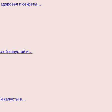
 здоровья и секреты…
слой капустой и…
ой капусты в…