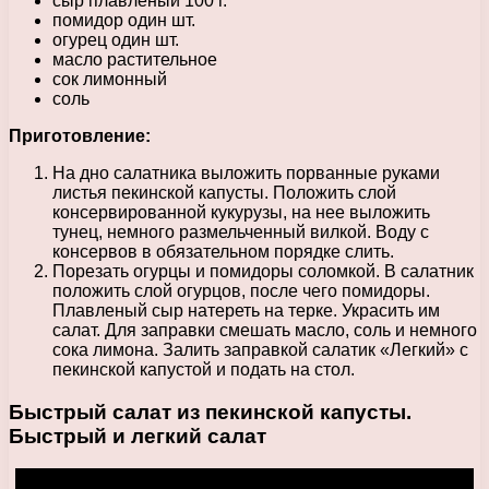
сыр плавленый 100 г.
помидор один шт.
огурец один шт.
масло растительное
сок лимонный
соль
Приготовление:
На дно салатника выложить порванные руками
листья пекинской капусты. Положить слой
консервированной кукурузы, на нее выложить
тунец, немного размельченный вилкой. Воду с
консервов в обязательном порядке слить.
Порезать огурцы и помидоры соломкой. В салатник
положить слой огурцов, после чего помидоры.
Плавленый сыр натереть на терке. Украсить им
салат. Для заправки смешать масло, соль и немного
сока лимона. Залить заправкой салатик «Легкий» с
пекинской капустой и подать на стол.
Быстрый салат из пекинской капусты.
Быстрый и легкий салат