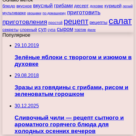
вкусный
грибами
курицей
десерт
блюдо
вкусное
духовке
легкий
приготовить
мультиварке
овощами
по-домашнему
салат
рецепт
приготовления
рецепты
простой
сыром
суп
секреты
слоеный
тортик
супа
филе
Популярное
29.10.2019
Зелёные яблоки с творогом и изюмом в
духовке
29.08.2018
Зразы из говядины с грибами, рисом и
зеленоватым горошком
30.12.2025
Сливочный чили — рецепт сытного и
ароматного горячего блюда для
холодных осенних вечеров