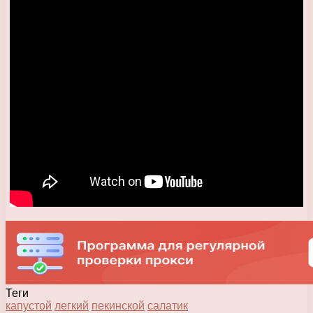
Теги
капустой
легкий
пекинской
салатик