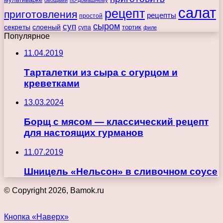
салат
рецепт
приготовления
рецепты
простой
сыром
суп
секреты
слоеный
тортик
супа
филе
Популярное
11.04.2019
Тарталетки из сыра с огурцом и
креветками
13.03.2024
Борщ с мясом — классический рецепт
для настоящих гурманов
11.07.2019
Шницель «Нельсон» в сливочном соусе
© Copyright 2026, Bamok.ru
Кнопка «Наверх»