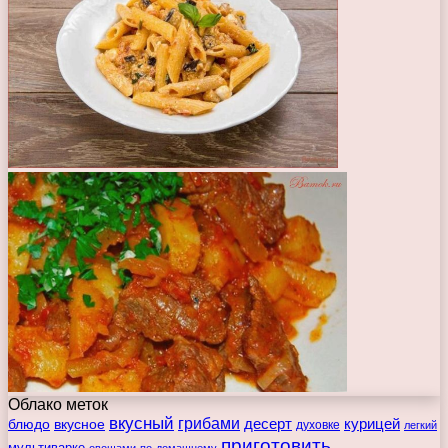
Облако меток
вкусный
грибами
курицей
десерт
блюдо
вкусное
духовке
легкий
приготовить
мультиварке
овощами
по-домашнему