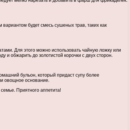
ледует мелко нарезать и добавить в фарш для фрикаделек.
вариантом будет смесь сушеных трав, таких как
атами. Для этого можно использовать чайную ложку или
 и обжарить до золотистой корочки с двух сторон.
домашний бульон, который придаст супу более
ли овощное основание.
 семье. Приятного аппетита!