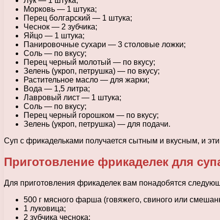
Лук — 1 штука;
Морковь — 1 штука;
Перец болгарский — 1 штука;
Чеснок — 2 зубчика;
Яйцо — 1 штука;
Панировочные сухари — 3 столовые ложки;
Соль — по вкусу;
Перец черный молотый — по вкусу;
Зелень (укроп, петрушка) — по вкусу;
Растительное масло — для жарки;
Вода — 1,5 литра;
Лавровый лист — 1 штука;
Соль — по вкусу;
Перец черный горошком — по вкусу;
Зелень (укроп, петрушка) — для подачи.
Суп с фрикадельками получается сытным и вкусным, и эти
Приготовление фрикаделек для суп
Для приготовления фрикаделек вам понадобятся следующ
500 г мясного фарша (говяжего, свиного или смешанн
1 луковица;
2 зубчика чеснока;