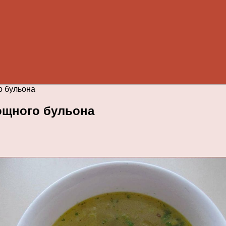
о бульона
ощного бульона