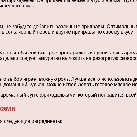
ля фрикаделек. Он придает им нежный вкус и аромат. Лук с
ыщенного вкуса.
, не забудьте добавить различные приправы. Оптимальным 
ть соль, черный перец и другие приправы по своему вкусу.
змера, чтобы они быстрее прожарились и пропитались аром
льки следует аккуратно выложить на разогретую сковороду
его выбор играет важную роль. Лучше всего использовать 
ть домашний бульон, можно использовать готовое мясное и
 ароматный суп с фрикадельками, который понравится всей
ками
ся следующие ингредиенты: