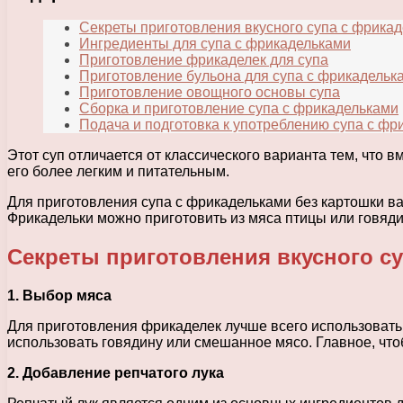
Секреты приготовления вкусного супа с фрика
Ингредиенты для супа с фрикадельками
Приготовление фрикаделек для супа
Приготовление бульона для супа с фрикадельк
Приготовление овощного основы супа
Сборка и приготовление супа с фрикадельками
Подача и подготовка к употреблению супа с фр
Этот суп отличается от классического варианта тем, что 
его более легким и питательным.
Для приготовления супа с фрикадельками без картошки ва
Фрикадельки можно приготовить из мяса птицы или говядин
Секреты приготовления вкусного с
1. Выбор мяса
Для приготовления фрикаделек лучше всего использовать
использовать говядину или смешанное мясо. Главное, чт
2. Добавление репчатого лука