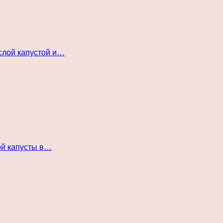
слой капустой и…
ой капусты в…