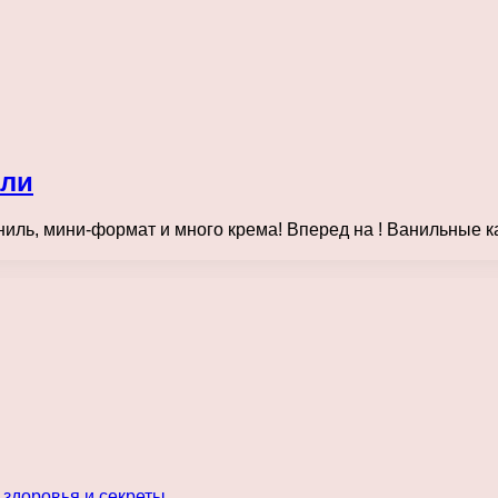
или
иль, мини-формат и много крема! Вперед на ! Ванильные 
 здоровья и секреты…