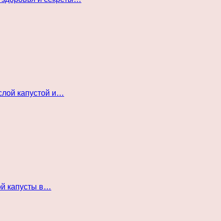
слой капустой и…
ой капусты в…