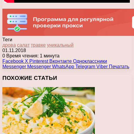
Теги
дрова
салат
травке
уникальный
01.11.2018
0
Время чтения: 1 минута
Facebook
X
Pinterest
Вконтакте
Одноклассники
Messenger
Messenger
WhatsApp
Telegram
Viber
Печатать
ПОХОЖИЕ СТАТЬИ