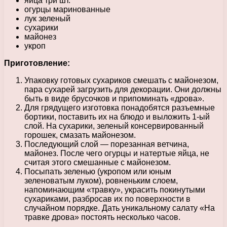
яйца три шт.
огурцы маринованные
лук зеленый
сухарики
майонез
укроп
Приготовление:
Упаковку готовых сухариков смешать с майонезом,
пара сухарей загрузить для декорации. Они должны
быть в виде брусочков и припоминать «дрова».
Для грядущего изготовка понадобятся разъемные
бортики, поставить их на блюдо и выложить 1-ый
слой. На сухарики, зеленый консервированный
горошек, смазать майонезом.
Последующий слой — порезанная ветчина,
майонез. После чего огурцы и натертые яйца, не
считая этого смешанные с майонезом.
Посыпать зеленью (укропом или юным
зеленоватым луком), ровненьким слоем,
напоминающим «травку», украсить покинутыми
сухариками, разбросав их по поверхности в
случайном порядке. Дать уникальному салату «На
травке дрова» постоять несколько часов.