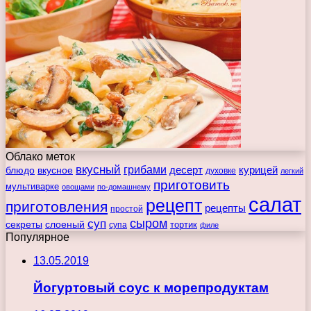
Облако меток
вкусный
грибами
курицей
десерт
блюдо
вкусное
духовке
легкий
приготовить
мультиварке
овощами
по-домашнему
салат
рецепт
приготовления
рецепты
простой
сыром
суп
секреты
слоеный
тортик
супа
филе
Популярное
13.05.2019
Йогуртовый соус к морепродуктам