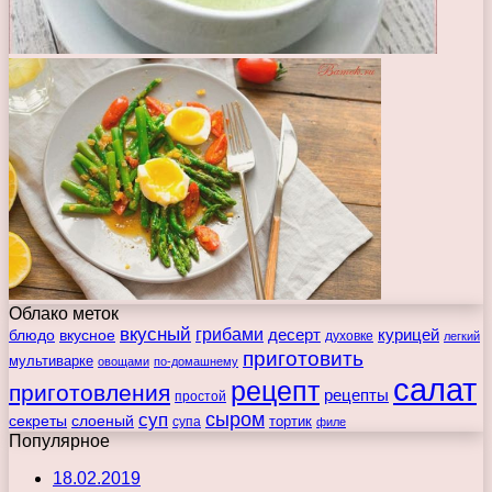
Облако меток
вкусный
грибами
курицей
десерт
блюдо
вкусное
духовке
легкий
приготовить
мультиварке
овощами
по-домашнему
салат
рецепт
приготовления
рецепты
простой
сыром
суп
секреты
слоеный
тортик
супа
филе
Популярное
18.02.2019