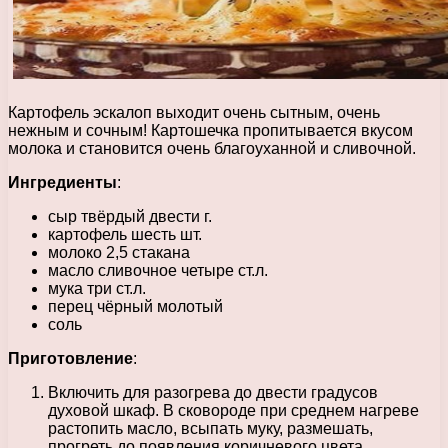
Картофель эскалоп выходит очень сытным, очень
нежным и сочным! Картошечка пропитывается вкусом
молока и становится очень благоуханной и сливочной.
Ингредиенты
:
сыр твёрдый двести г.
картофель шесть шт.
молоко 2,5 стакана
масло сливочное четыре ст.л.
мука три ст.л.
перец чёрный молотый
соль
Приготовление
:
Включить для разогрева до двести градусов
духовой шкаф. В сковороде при среднем нагреве
растопить масло, всыпать муку, размешать,
прогреть до появления коричневого цвета,