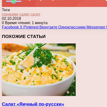
Теги
гренками
садко
салат
02.10.2018
0
Время чтения: 1 минута
Facebook
X
Pinterest
Вконтакте
Одноклассники
Messenger
ПОХОЖИЕ СТАТЬИ
Салат «Яичный по-русски»