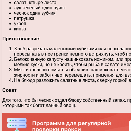
салат четыре листа
лук зеленый один пучок
чеснок один зубчик
петрушка
укроп
кинза
Приготовление:
Хлеб разрезать маленькими кубиками или по желанию
пересыпать в нее гренки немного встряхнуть, чтоб п
Белокочанную капусту нашинковать ножиком, или при
мелкие куски, но не кроить, чтобы рыба в салате име
Микс из зелени помыть и обсушив, нашинковать мелк
жирности и заботливо перемешать, применяя для вз
На блюдо разложить салатные листа, сверху горкой 
Совет
Для того, что бы чеснок отдал блюду собственный запах, 
которыми так богат данный овощ.