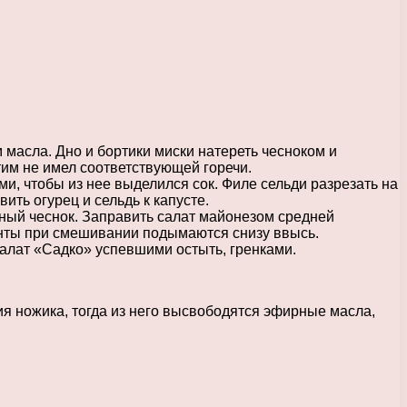
масла. Дно и бортики миски натереть чесноком и
тим не имел соответствующей горечи.
и, чтобы из нее выделился сок. Филе сельди разрезать на
ить огурец и сельдь к капусте.
нный чеснок. Заправить салат майонезом средней
енты при смешивании подымаются снизу ввысь.
салат «Садко» успевшими остыть, гренками.
ия ножика, тогда из него высвободятся эфирные масла,