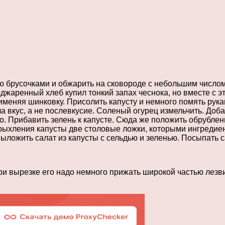
 брусочками и обжарить на сковороде с небольшим числом 
оджаренный хлеб купил тонкий запах чеснока, но вместе с э
меняя шинковку. Присолить капусту и немного помять рукам
ла вкус, а не послевкусие. Соленый огурец измельчить. Добав
о. Прибавить зелень к капусте. Сюда же положить обрубле
рыхления капусты две столовые ложки, которыми ингреди
выложить салат из капусты с сельдью и зеленью. Посыпать 
при вырезке его надо немного прижать широкой частью лезв