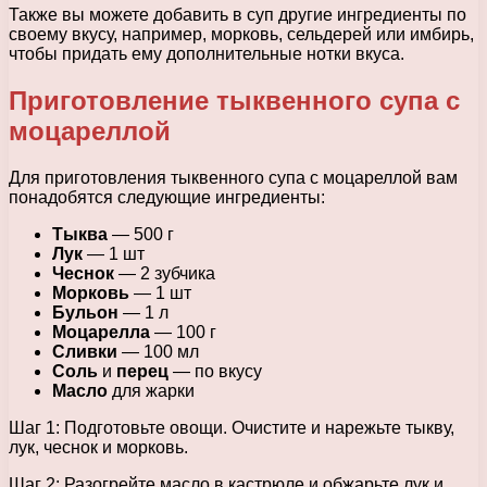
Также вы можете добавить в суп другие ингредиенты по
своему вкусу, например, морковь, сельдерей или имбирь,
чтобы придать ему дополнительные нотки вкуса.
Приготовление тыквенного супа с
моцареллой
Для приготовления тыквенного супа с моцареллой вам
понадобятся следующие ингредиенты:
Тыква
— 500 г
Лук
— 1 шт
Чеснок
— 2 зубчика
Морковь
— 1 шт
Бульон
— 1 л
Моцарелла
— 100 г
Сливки
— 100 мл
Соль
и
перец
— по вкусу
Масло
для жарки
Шаг 1: Подготовьте овощи. Очистите и нарежьте тыкву,
лук, чеснок и морковь.
Шаг 2: Разогрейте масло в кастрюле и обжарьте лук и