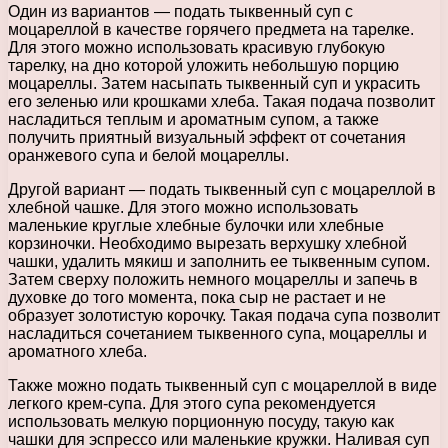
Один из вариантов — подать тыквенный суп с
моцареллой в качестве горячего предмета на тарелке.
Для этого можно использовать красивую глубокую
тарелку, на дно которой уложить небольшую порцию
моцареллы. Затем насыпать тыквенный суп и украсить
его зеленью или крошками хлеба. Такая подача позволит
насладиться теплым и ароматным супом, а также
получить приятный визуальный эффект от сочетания
оранжевого супа и белой моцареллы.
Другой вариант — подать тыквенный суп с моцареллой в
хлебной чашке. Для этого можно использовать
маленькие круглые хлебные булочки или хлебные
корзиночки. Необходимо вырезать верхушку хлебной
чашки, удалить мякиш и заполнить ее тыквенным супом.
Затем сверху положить немного моцареллы и запечь в
духовке до того момента, пока сыр не растает и не
образует золотистую корочку. Такая подача супа позволит
насладиться сочетанием тыквенного супа, моцареллы и
ароматного хлеба.
Также можно подать тыквенный суп с моцареллой в виде
легкого крем-супа. Для этого супа рекомендуется
использовать мелкую порционную посуду, такую как
чашки для эспрессо или маленькие кружки. Наливая суп