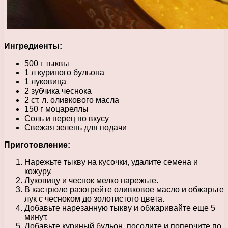
Ингредиенты:
500 г тыквы
1 л куриного бульона
1 луковица
2 зубчика чеснока
2 ст. л. оливкового масла
150 г моцареллы
Соль и перец по вкусу
Свежая зелень для подачи
Приготовление:
Нарежьте тыкву на кусочки, удалите семена и
кожуру.
Луковицу и чеснок мелко нарежьте.
В кастрюле разогрейте оливковое масло и обжарьте
лук с чесноком до золотистого цвета.
Добавьте нарезанную тыкву и обжаривайте еще 5
минут.
Добавьте куриный бульон, посолите и поперчите по