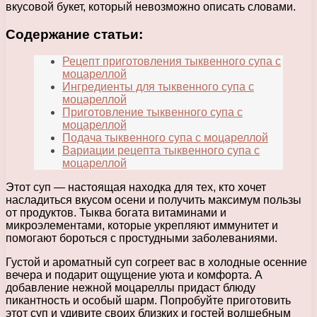
вкусовой букет, который невозможно описать словами.
Содержание статьи:
Рецепт приготовления тыквенного супа с
моцареллой
Ингредиенты для тыквенного супа с
моцареллой
Приготовление тыквенного супа с
моцареллой
Подача тыквенного супа с моцареллой
Вариации рецепта тыквенного супа с
моцареллой
Этот суп — настоящая находка для тех, кто хочет
насладиться вкусом осени и получить максимум пользы
от продуктов. Тыква богата витаминами и
микроэлементами, которые укрепляют иммунитет и
помогают бороться с простудными заболеваниями.
Густой и ароматный суп согреет вас в холодные осенние
вечера и подарит ощущение уюта и комфорта. А
добавление нежной моцареллы придаст блюду
пикантность и особый шарм. Попробуйте приготовить
этот суп и удивите своих близких и гостей волшебным