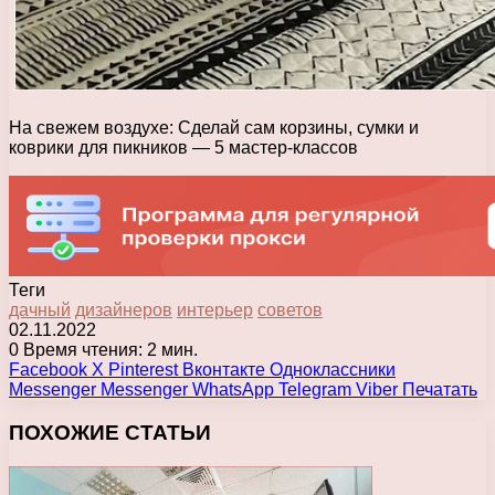
На свежем воздухе: Сделай сам корзины, сумки и
коврики для пикников — 5 мастер-классов
Теги
дачный
дизайнеров
интерьер
советов
02.11.2022
0
Время чтения: 2 мин.
Facebook
X
Pinterest
Вконтакте
Одноклассники
Messenger
Messenger
WhatsApp
Telegram
Viber
Печатать
ПОХОЖИЕ СТАТЬИ