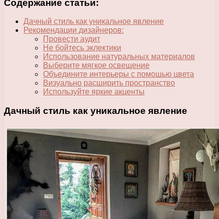
Содержание статьи:
Дачный стиль как уникальное явление
Рекомендации дизайнеров:
Провести аудит
Не бойтесь эклектики
Использование натуральных материалов
Выберите мягкое освещение
Объедините интерьеры с помощью цвета
Визуально расширить пространство
Используйте яркие акценты
Дачный стиль как уникальное явление