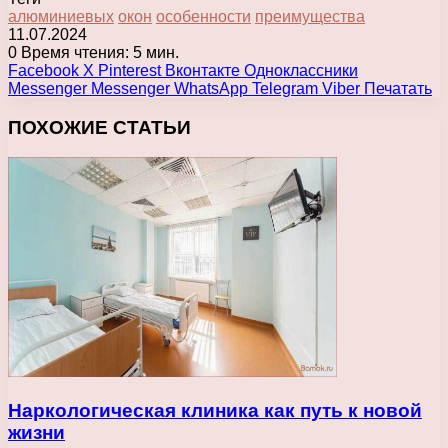
алюминиевых
окон
особенности
преимущества
11.07.2024
0
Время чтения: 5 мин.
Facebook
X
Pinterest
Вконтакте
Одноклассники
Messenger
Messenger
WhatsApp
Telegram
Viber
Печатать
ПОХОЖИЕ СТАТЬИ
Наркологическая клиника как путь к новой
жизни