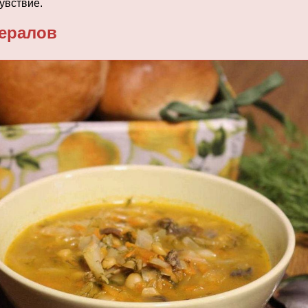
увствие.
нералов