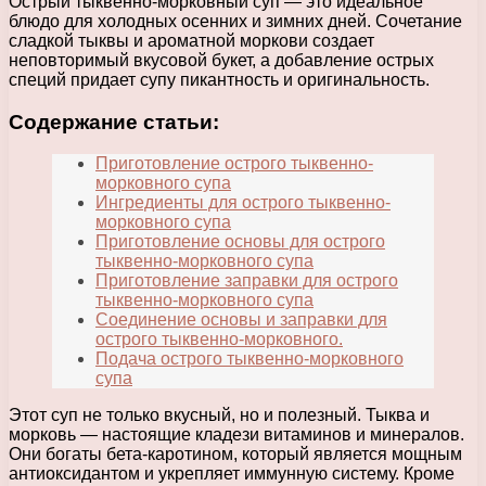
Острый тыквенно-морковный суп — это идеальное
блюдо для холодных осенних и зимних дней. Сочетание
сладкой тыквы и ароматной моркови создает
неповторимый вкусовой букет, а добавление острых
специй придает супу пикантность и оригинальность.
Содержание статьи:
Приготовление острого тыквенно-
морковного супа
Ингредиенты для острого тыквенно-
морковного супа
Приготовление основы для острого
тыквенно-морковного супа
Приготовление заправки для острого
тыквенно-морковного супа
Соединение основы и заправки для
острого тыквенно-морковного.
Подача острого тыквенно-морковного
супа
Этот суп не только вкусный, но и полезный. Тыква и
морковь — настоящие кладези витаминов и минералов.
Они богаты бета-каротином, который является мощным
антиоксидантом и укрепляет иммунную систему. Кроме