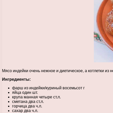
Мясо индейки очень нежное и диетическое, а котлетки из 
Ингредиенты:
фарш из индейки/куриный восемьсот г
яйца один шт.
крупа манная четыре ст.л.
сметана два ст.л.
горчица два ч.л.
сахар два ч.л.