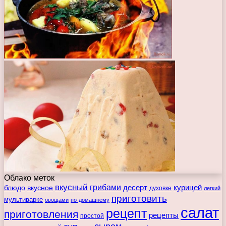
Облако меток
вкусный
грибами
курицей
десерт
блюдо
вкусное
духовке
легкий
приготовить
мультиварке
овощами
по-домашнему
салат
рецепт
приготовления
рецепты
простой