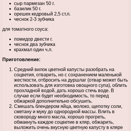
сыр пармезан 50 г.
базилик 50 г.
орешек кедровый 2,5 ст.л.
чеснок 2-3 зубчика
для томатного соуса:
помидор двести г.
чеснок два зубчика
крахмал один ч.л.
Приготовление:
Средний вилок цветной капусты разобрать на
соцветия, отварить, но с сохранением маленькой
жесткости, отбросить на дуршлаг (отвар может быть
использовать для изготовка овощного супа), облить
прохладной водой, дать хорошо стечь воде. В
случае если будет необходимость, то перед
обжаркой дополнительно обсушить.
Смешать блендером яйца, молоко, щепотку соли,
сметану и муку до однородной массы. Влить в
сковороду много масла, хорошо прогреть,
обмакнуть каждое соцветие в кляр, обжарить,
выложить очень вкусную цветную капусту в кляре