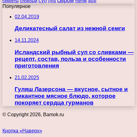
сыром
суп
секреты
слоеный
тортик
супа
филе
Популярное
02.04.2019
Деликатесный салат из нежной семги
14.11.2024
Исландский рыбный суп со сливками —
рецепт, состав, польза и особенности
приготовления
21.02.2025
Гуляш Лазерсона — вкусное, сытное и
пикантное мясное блюдо, которое
покоряет сердца гурманов
© Copyright 2026, Bamok.ru
Кнопка «Наверх»