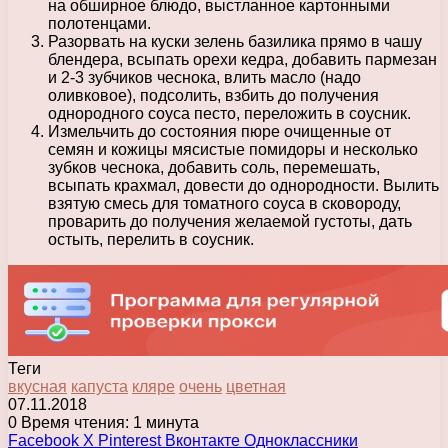
на обширное блюдо, выстланное картонными
полотенцами.
Разорвать на куски зелень базилика прямо в чашу
блендера, всыпать орехи кедра, добавить пармезан
и 2-3 зубчиков чеснока, влить масло (надо
оливковое), подсолить, взбить до получения
однородного соуса песто, переложить в соусник.
Измельчить до состояния пюре очищенные от
семян и кожицы мясистые помидоры и несколько
зубков чеснока, добавить соль, перемешать,
всыпать крахмал, довести до однородности. Вылить
взятую смесь для томатного соуса в сковороду,
проварить до получения желаемой густоты, дать
остыть, перелить в соусник.
Теги
вкусная
капуста
кляре
очень
цветная
07.11.2018
0
Время чтения: 1 минута
Facebook
X
Pinterest
Вконтакте
Одноклассники