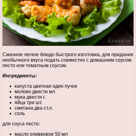
Смачное легкое блюдо быстрого изготовка, для придания
необычного вкуса подать совместно с домашним соусом
песто или томатным соусом.
Ингредиенты:
капуста цветная один пучок
молоко двести мл
мука двести г.
яйца три шт.
сметана два ст.л.
соль
для соуса песто:
масло оливковое 50 мл